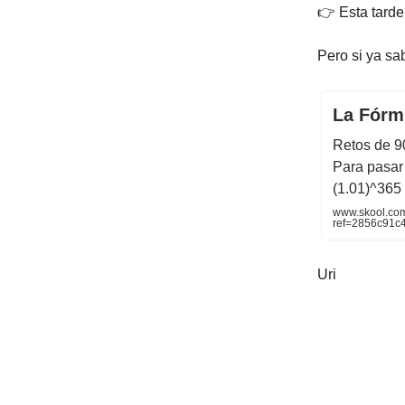
👉 Esta tarde
Pero si ya sa
La Fórmu
Retos de 9
Para pasar 
(1.01)^365
www.skool.co
ref=2856c91
Uri