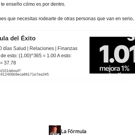
 te enseño cómo es por dentro.
bes que necesitas rodearte de otras personas que van en serio, 
la del Éxito
0 días Salud | Relaciones | Finanzas
de esto: (1.00)^365 = 1.00 A esto:
 = 37.78
m/101/about?
c4912406b9eca88171e7ea345
La Fórmula