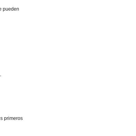
se pueden
.
us primeros